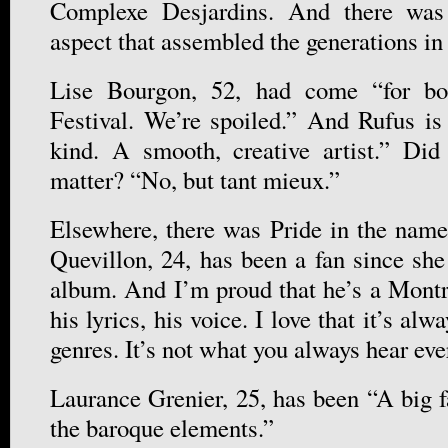
Complexe Desjardins. And there was 
aspect that assembled the generations in
Lise Bourgon, 52, had come “for bot
Festival. We’re spoiled.” And Rufus is
kind. A smooth, creative artist.” Did
matter? “No, but tant mieux.”
Elsewhere, there was Pride in the nam
Quevillon, 24, has been a fan since she
album. And I’m proud that he’s a Montre
his lyrics, his voice. I love that it’s alw
genres. It’s not what you always hear ev
Laurance Grenier, 25, has been “A big fa
the baroque elements.”