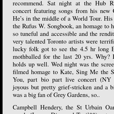
recommend. Sat night at the Hub Ru
concert featuring songs from his ne
He’s in the middle of a World Tour. Hi
the Rufus W. Songbook, an homage to h
so tuneful and accessible and the rendi
very talented Toronto artists were terri
lucky folk got to see the 4.5 hr long 
mothballed for the last 20 yrs. Why? 
holds up well. Wed night was the scre
filmed homage to Kate, Sing Me the 
You, part bio part live concert (NY T
joyous but pretty grief-stricken and a b
was a big fan of Grey Gardens, so..
Campbell Hendery, the St Urbain Oa