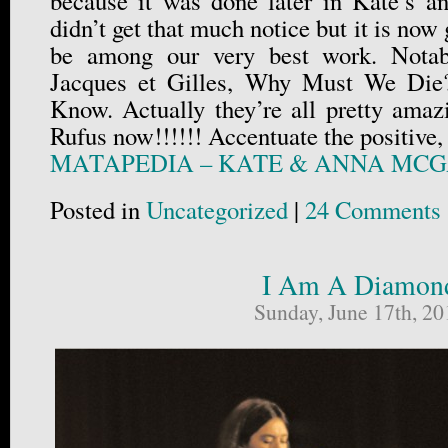
because it was done later in Kate’s a
didn’t get that much notice but it is now
be among our very best work. Notab
Jacques et Gilles, Why Must We Die?
Know. Actually they’re all pretty amaz
Rufus now!!!!!! Accentuate the positive,
MATAPEDIA – KATE & ANNA MC
Posted in
Uncategorized
|
24 Comments 
I Am A Diamon
Sunday, June 17th, 20